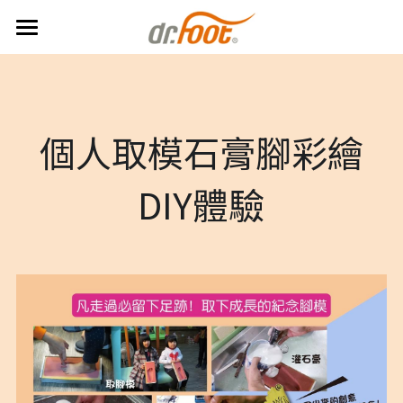
×
部落格分類
首頁
最新消息
所有博客分類
個人取模石膏腳彩繪
關於Dr.Foot
館區介紹
DIY體驗
參觀資訊
線上預約
DIY學園
交通指引