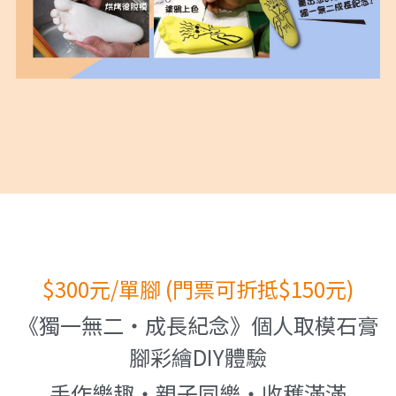
$300元/單腳 (門票可折抵$150元)
《獨一無二‧成長紀念》個人取模石膏
腳彩繪DIY體驗
手作樂趣‧親子同樂‧收穫滿滿